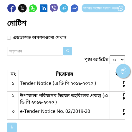
আপনার মতামত প্রদান করুন
নোটিশ
এডভান্সড অপশনগুলো দেখান
পৃষ্ঠা আইটেম
নং
শিরোনাম
ফাইল সম
১
Tender Notice (এ ডি পি ২০১৯-২০২০ )
২
উপজেলা পরিষদের উন্নয়ন তহবিলের প্রকল্প (এ
ডি পি ২০১৯-২০২০ )
৩
e-Tender Notice No. 02/2019-20
১