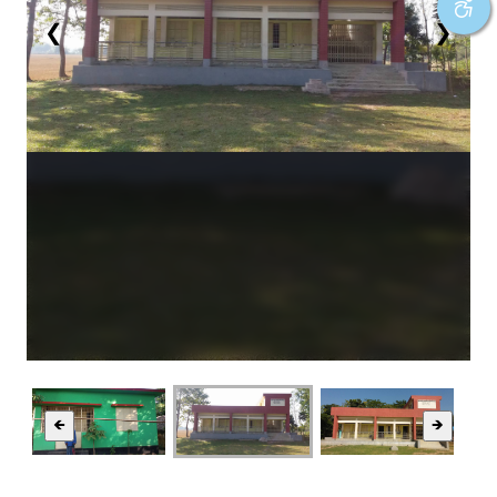
❮
❯
🡸
🡺