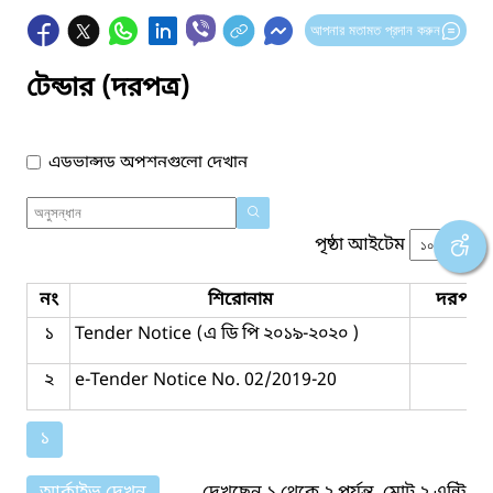
আপনার মতামত প্রদান করুন
টেন্ডার (দরপত্র)
এডভান্সড অপশনগুলো দেখান
পৃষ্ঠা আইটেম
নং
শিরোনাম
দরপত্র 
১
Tender Notice (এ ডি পি ২০১৯-২০২০ )
২
e-Tender Notice No. 02/2019-20
১
আর্কাইভ দেখুন